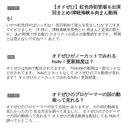
【オドぜひ】虹色侍初登場＆出演
オドぜひ
回まとめ!津軽海峡＆肉まん動画
も!
いや〜虹色侍やばいっすね！ 先日初めて彼らを見ましたが すごすぎ
てビビりました 汗 特に、津軽海峡冬景色とか 肉まんと定規の歌と
か。 あの即興で作る曲の クオリティの高さが衝撃的すぎです。 即興
とは思えないですね〜！ あとで...
オドぜひがノーカットでみれる
Hulu
hulu！更新頻度は？
オドぜひはhuluで配信されてますが、 Youtubeの動画は一部カットな
どがされてます。 huluだとカットなしで オドぜひのフル動画が見れ
ます！ オドぜひがノーカットでみれるhulu！更新頻度...
オドぜひのプロゲーマーの回の動
オドぜひ
画って見れる？
オドぜひのプロゲーマーが出てる回が ありますが、その回の動画を
見たかったので 見る方法を調べて見ました。 オドぜひのプロゲーマ
ーの回の動画って見れる？ オドぜひの過去動画を配信してる Huluで
調べてたところ、...